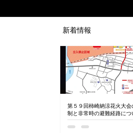
新着情報
第５９回柿崎納涼花火大会
制と非常時の避難経路につ