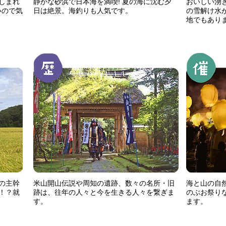
しまれ
静かな砂浜で日本海を満喫! 夏の海に沈む夕
おいしい湧
いので気
日は絶景。海釣りも人気です。
の雪解け水
地でもあり
の主幹
米山開山伝説や周知の遺跡、数々の名所・旧
海と山の自
！？就
跡は、往年の人々と今を生きる人々を繋ぎま
のぶお祭り
す。
ます。