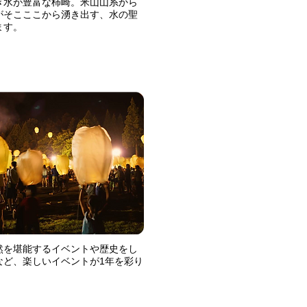
き水が豊富な柿崎。米山山系から
がそこここから湧き出す、水の聖
ます。
然を堪能するイベントや歴史をし
など、楽しいイベントが1年を彩り