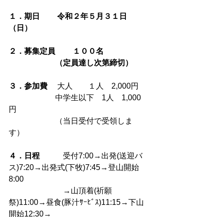
１．期日　　 令和２年５月３１日
（日）
２．募集定員
１００名
　　　　　　（定員達し次第締切）
３．参加費 
　大人　　１人　2,000円　
　　　　　　中学生以下　1人　1,000
円
　　　　　　（当日受付で受領しま
す）
４．日程　　
　受付7:00→出発(送迎バ
ス)7:20→出発式(下牧)7:45→登山開始
8:00
　　　　　　　→山頂着(祈願
祭)11:00→昼食(豚汁ｻｰﾋﾞｽ)11:15→下山
開始12:30→