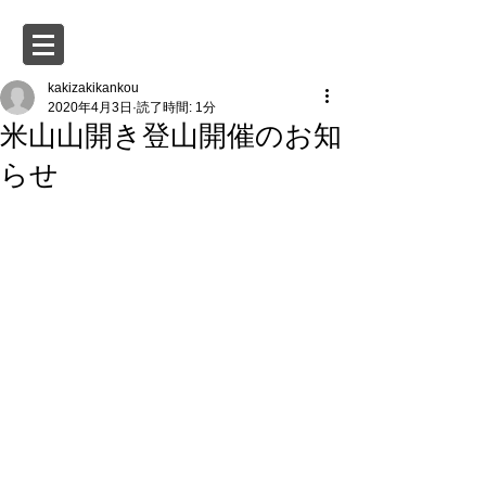
kakizakikankou
2020年4月3日
読了時間: 1分
米山山開き登山開催のお知
らせ