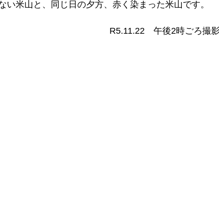
ない米山と、同じ日の夕方、赤く染まった米山です。
R5.11.22　午後2時ごろ撮