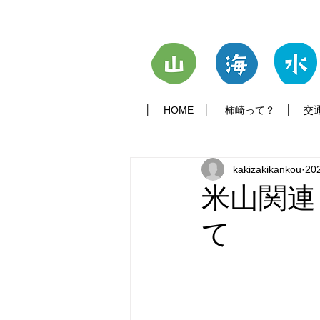
│
HOME
│
柿崎って？
│
交
kakizakikankou
20
米山関連
て