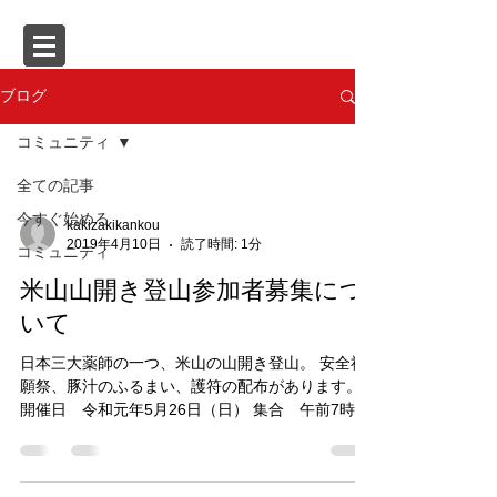
ブログ
コミュニティ
全ての記事
今すぐ始める
kakizakikankou
2019年4月10日
読了時間: 1分
コミュニティ
米山山開き登山参加者募集につ
いて
日本三大薬師の一つ、米山の山開き登山。 安全祈
願祭、豚汁のふるまい、護符の配布があります。
開催日 令和元年5月26日（日） 集合 午前7時
柿崎区総合事務所 募集定員 100名（定員に達し
次第締切） 参加費 大人2,000円 中学生以下
1,000円（保険料込）...