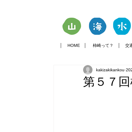
│
HOME
│
柿崎って？
│
交
kakizakikankou
20
第５７回