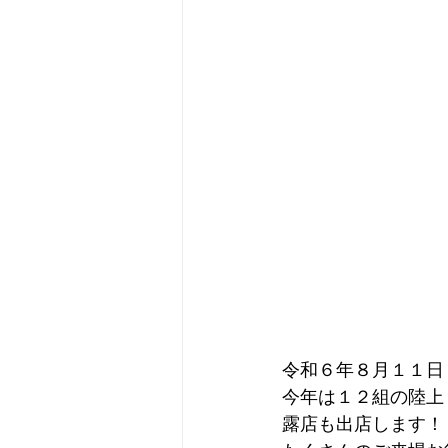
令和６年８月１１日
今年は１２組の陸上
露店も出店します！